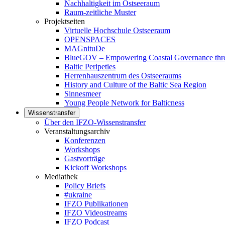
Nachhaltigkeit im Ostseeraum
Raum-zeitliche Muster
Projektseiten
Virtuelle Hochschule Ostseeraum
OPENSPACES
MAGnituDe
BlueGOV – Empowering Coastal Governance thro
Baltic Peripeties
Herrenhauszentrum des Ostseeraums
History and Culture of the Baltic Sea Region
Sinnesmeer
Young People Network for Balticness
Wissenstransfer
Über den IFZO-Wissenstransfer
Veranstaltungsarchiv
Konferenzen
Workshops
Gastvorträge
Kickoff Workshops
Mediathek
Policy Briefs
#ukraine
IFZO Publikationen
IFZO Videostreams
IFZO Podcast