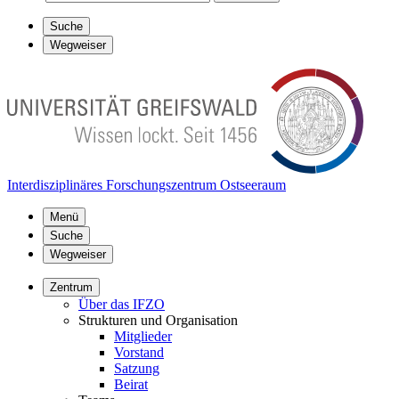
Suche
Wegweiser
Interdisziplinäres Forschungszentrum Ostseeraum
Menü
Suche
Wegweiser
Zentrum
Über das IFZO
Strukturen und Organisation
Mitglieder
Vorstand
Satzung
Beirat