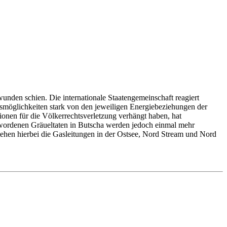
wunden schien. Die internationale Staatengemeinschaft reagiert
onsmöglichkeiten stark von den jeweiligen Energiebeziehungen der
onen für die Völkerrechtsverletzung verhängt haben, hat
wordenen Gräueltaten in Butscha werden jedoch einmal mehr
ehen hierbei die Gasleitungen in der Ostsee, Nord Stream und Nord
war die gaswirtschaftliche Notwendigkeit der Leitungen zwischen
Streitprojekt. Stand der Bau vor zahlreichen Herausforderungen und
liktes zwischen Russland und der Ukraine, der in einem Angriffskrieg
 der Ereignisse wurde das Zertifizierungsverfahren für die noch
venz. In einem gänzlich anderen Licht stand in Abgrenzung zu dieser