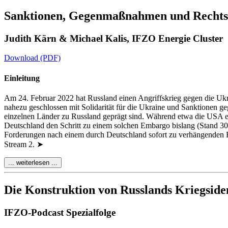
Sanktionen, Gegenmaßnahmen und Rechtss
Judith Kärn & Michael Kalis, IFZO Energie Cluster
Download (PDF)
Einleitung
Am 24. Februar 2022 hat Russland einen Angriffskrieg gegen die Ukrai
nahezu geschlossen mit Solidarität für die Ukraine und Sanktionen g
einzelnen Länder zu Russland geprägt sind. Während etwa die USA ei
Deutschland den Schritt zu einem solchen Embargo bislang (Stand 3
Forderungen nach einem durch Deutschland sofort zu verhängenden En
Stream 2. ➤
... weiterlesen ...
➤ Die beiden Pipelines waren stets von ausführlichen und intensiven 
Die Konstruktion von Russlands Kriegside
Deutschland und Russland keineswegs der ausschließliche Bestandtei
war die Inbetriebnahme auch weiterhin fraglich, wurde das Projekt vo
durch Russland mündete, besiegelte (vorerst) das vorzeitige Schicksa
IFZO-Podcast Spezialfolge
ausstehende Genehmigung zum Betrieb der Gasleitung ausgesetzt, den 
Abwärtsspirale der „kleine Bruder“ Nord Stream 1.