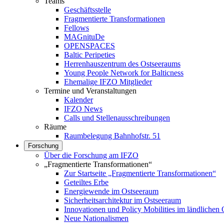
Teams
Geschäftsstelle
Fragmentierte Transformationen
Fellows
MAGnituDe
OPENSPACES
Baltic Peripeties
Herrenhauszentrum des Ostseeraums
Young People Network for Balticness
Ehemalige IFZO Mitglieder
Termine und Veranstaltungen
Kalender
IFZO News
Calls und Stellenausschreibungen
Räume
Raumbelegung Bahnhofstr. 51
Forschung
Über die Forschung am IFZO
„Fragmentierte Transformationen“
Zur Startseite „Fragmentierte Transformationen“
Geteiltes Erbe
Energiewende im Ostseeraum
Sicherheitsarchitektur im Ostseeraum
Innovationen und Policy Mobilities im ländlichen
Neue Nationalismen