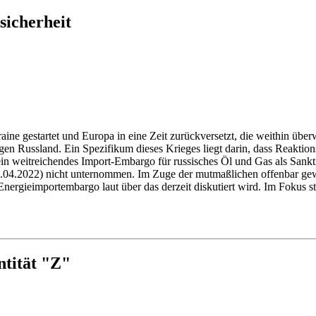
icherheit
ne gestartet und Europa in eine Zeit zurückversetzt, die weithin über
egen Russland. Ein Spezifikum dieses Krieges liegt darin, dass Reakti
n weitreichendes Import-Embargo für russisches Öl und Gas als Sankti
0.04.2022) nicht unternommen. Im Zuge der mutmaßlichen offenbar ge
ergieimportembargo laut über das derzeit diskutiert wird. Im Fokus st
Debatten in Politik, Öffentlichkeit und Wissenschaft begleitet. Dabei 
ntität "Z"
l der Debatte. Insbesondere Nord Stream 2 wurde zunehmend zu einem 
n den Beteiligten weiter vorangetrieben. Erst die Zuspitzung des Konf
l von Nord Stream 2. In einer wohl noch nicht abgeschlossenen Kaskade
Mitarbeitern gekündigt, das Unternehmen steht offenbar vor der Insol