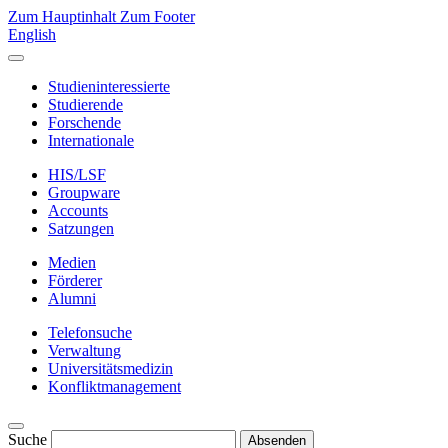
Zum Hauptinhalt
Zum Footer
English
Studieninteressierte
Studierende
Forschende
Internationale
HIS/LSF
Groupware
Accounts
Satzungen
Medien
Förderer
Alumni
Telefonsuche
Verwaltung
Universitätsmedizin
Konfliktmanagement
Suche
Absenden