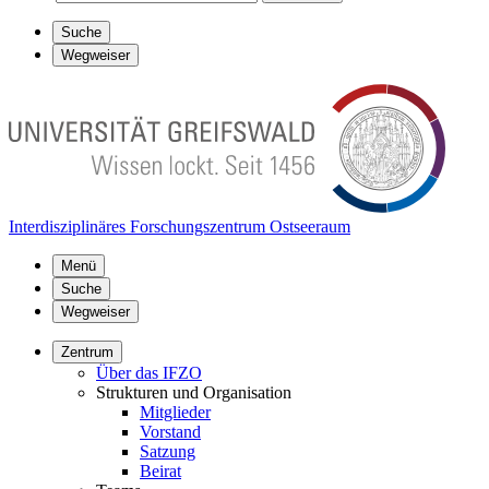
Suche
Wegweiser
Interdisziplinäres Forschungszentrum Ostseeraum
Menü
Suche
Wegweiser
Zentrum
Über das IFZO
Strukturen und Organisation
Mitglieder
Vorstand
Satzung
Beirat