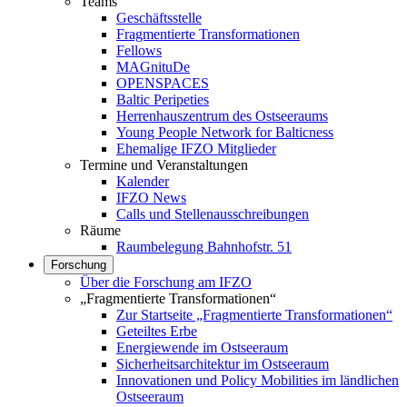
Teams
Geschäftsstelle
Fragmentierte Transformationen
Fellows
MAGnituDe
OPENSPACES
Baltic Peripeties
Herrenhauszentrum des Ostseeraums
Young People Network for Balticness
Ehemalige IFZO Mitglieder
Termine und Veranstaltungen
Kalender
IFZO News
Calls und Stellenausschreibungen
Räume
Raumbelegung Bahnhofstr. 51
Forschung
Über die Forschung am IFZO
„Fragmentierte Transformationen“
Zur Startseite „Fragmentierte Transformationen“
Geteiltes Erbe
Energiewende im Ostseeraum
Sicherheitsarchitektur im Ostseeraum
Innovationen und Policy Mobilities im ländlichen
Ostseeraum