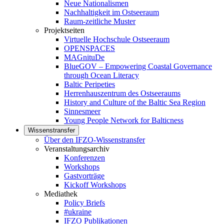
Neue Nationalismen
Nachhaltigkeit im Ostseeraum
Raum-zeitliche Muster
Projektseiten
Virtuelle Hochschule Ostseeraum
OPENSPACES
MAGnituDe
BlueGOV – Empowering Coastal Governance
through Ocean Literacy
Baltic Peripeties
Herrenhauszentrum des Ostseeraums
History and Culture of the Baltic Sea Region
Sinnesmeer
Young People Network for Balticness
Wissenstransfer
Über den IFZO-Wissenstransfer
Veranstaltungsarchiv
Konferenzen
Workshops
Gastvorträge
Kickoff Workshops
Mediathek
Policy Briefs
#ukraine
IFZO Publikationen