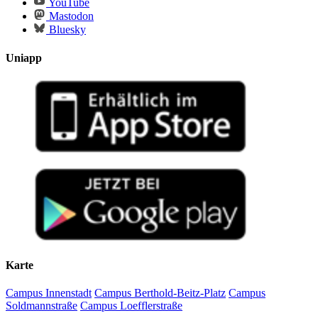
YouTube
Mastodon
Bluesky
Uniapp
Karte
Campus Innenstadt
Campus Berthold-Beitz-Platz
Campus
Soldmannstraße
Campus Loefflerstraße