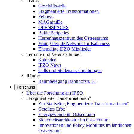
Teams
Geschäftsstelle
Fragmentierte Transformationen
Fellows
MAGnituDe
OPENSPACES
Baltic Peripeties
Herrenhauszentrum des Ostseeraums
Young People Network for Balticness
Ehemalige IFZO Mitglieder
Termine und Veranstaltungen
Kalender
IFZO News
Calls und Stellenausschreibungen
Räume
Raumbelegung Bahnhofstr. 51
Forschung
Über die Forschung am IFZO
„Fragmentierte Transformationen“
Zur Startseite „Fragmentierte Transformationen“
Geteiltes Erbe
Energiewende im Ostseeraum
Sicherheitsarchitektur im Ostseeraum
Innovationen und Policy Mobilities im ländlichen
Ostseeraum