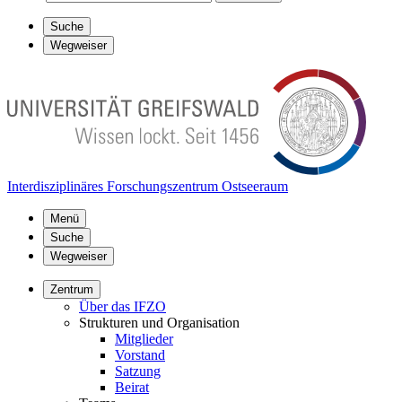
Suche
Wegweiser
Interdisziplinäres Forschungszentrum Ostseeraum
Menü
Suche
Wegweiser
Zentrum
Über das IFZO
Strukturen und Organisation
Mitglieder
Vorstand
Satzung
Beirat