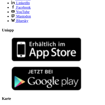
LinkedIn
Facebook
YouTube
Mastodon
Bluesky
Uniapp
Karte