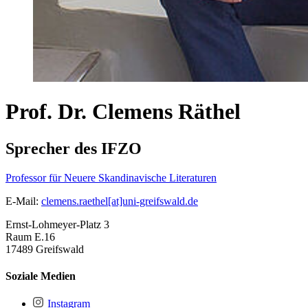
Prof. Dr. Clemens Räthel
Sprecher des IFZO
Professor für Neuere Skandinavische Literaturen
E-Mail:
clemens.raethel[at]uni-greifswald.de
Ernst-Lohmeyer-Platz 3
Raum E.16
17489 Greifswald
Soziale Medien
Instagram