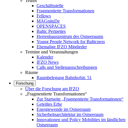
Teams
Geschäftsstelle
Fragmentierte Transformationen
Fellows
MAGnituDe
OPENSPACES
Baltic Peripeties
Herrenhauszentrum des Ostseeraums
Young People Network for Balticness
Ehemalige IFZO Mitglieder
Termine und Veranstaltungen
Kalender
IFZO News
Calls und Stellenausschreibungen
Räume
Raumbelegung Bahnhofstr. 51
Forschung
Über die Forschung am IFZO
„Fragmentierte Transformationen“
Zur Startseite „Fragmentierte Transformationen“
Geteiltes Erbe
Energiewende im Ostseeraum
Sicherheitsarchitektur im Ostseeraum
Innovationen und Policy Mobilities im ländlichen
Ostseeraum