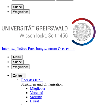
Suche
Wegweiser
Interdisziplinäres Forschungszentrum Ostseeraum
Menü
Suche
Wegweiser
Zentrum
Über das IFZO
Strukturen und Organisation
Mitglieder
Vorstand
Satzung
Beirat