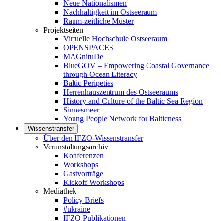
Neue Nationalismen
Nachhaltigkeit im Ostseeraum
Raum-zeitliche Muster
Projektseiten
Virtuelle Hochschule Ostseeraum
OPENSPACES
MAGnituDe
BlueGOV – Empowering Coastal Governance
through Ocean Literacy
Baltic Peripeties
Herrenhauszentrum des Ostseeraums
History and Culture of the Baltic Sea Region
Sinnesmeer
Young People Network for Balticness
Wissenstransfer
Über den IFZO-Wissenstransfer
Veranstaltungsarchiv
Konferenzen
Workshops
Gastvorträge
Kickoff Workshops
Mediathek
Policy Briefs
#ukraine
IFZO Publikationen