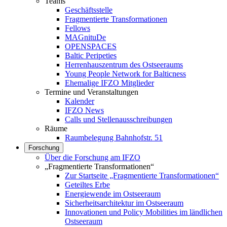
Teams
Geschäftsstelle
Fragmentierte Transformationen
Fellows
MAGnituDe
OPENSPACES
Baltic Peripeties
Herrenhauszentrum des Ostseeraums
Young People Network for Balticness
Ehemalige IFZO Mitglieder
Termine und Veranstaltungen
Kalender
IFZO News
Calls und Stellenausschreibungen
Räume
Raumbelegung Bahnhofstr. 51
Forschung
Über die Forschung am IFZO
„Fragmentierte Transformationen“
Zur Startseite „Fragmentierte Transformationen“
Geteiltes Erbe
Energiewende im Ostseeraum
Sicherheitsarchitektur im Ostseeraum
Innovationen und Policy Mobilities im ländlichen
Ostseeraum