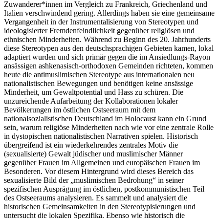
Zuwanderer*innen im Vergleich zu Frankreich, Griechenland und
Italien verschwindend gering. Allerdings haben sie eine gemeinsame
Vergangenheit in der Instrumentalisierung von Stereotypen und
ideologisierter Fremdenfeindlichkeit gegenüber religiösen und
ethnischen Minderheiten. Während zu Beginn des 20. Jahrhunderts
diese Stereotypen aus den deutschsprachigen Gebieten kamen, lokal
adaptiert wurden und sich primär gegen die im Ansiedlungs-Rayon
ansässigen ashkenasisch-orthodoxen Gemeinden richteten, kommen
heute die antimuslimischen Stereotype aus internationalen neu
nationalistischen Bewegungen und benötigen keine ansässige
Minderheit, um Gewaltpotential und Hass zu schüren. Die
unzureichende Aufarbeitung der Kollaborationen lokaler
Bevölkerungen im östlichen Ostseeraum mit dem
nationalsozialistischen Deutschland im Holocaust kann ein Grund
sein, warum religiöse Minderheiten nach wie vor eine zentrale Rolle
in dystopischen nationalistischen Narrativen spielen. Historisch
übergreifend ist ein wiederkehrendes zentrales Motiv die
(sexualisierte) Gewalt jüdischer und muslimischer Männer
gegenüber Frauen im Allgemeinen und europäischen Frauen im
Besonderen. Vor diesem Hintergrund wird dieses Bereich das
sexualisierte Bild der „muslimischen Bedrohung“ in seiner
spezifischen Ausprägung im östlichen, postkommunistischen Teil
des Ostseeraums analysieren. Es sammelt und analysiert die
historischen Gemeinsamkeiten in den Stereotypisierungen und
untersucht die lokalen Spezifika. Ebenso wie historisch die