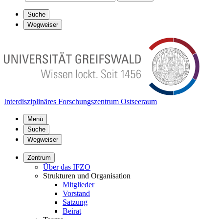
Suche
Wegweiser
Interdisziplinäres Forschungszentrum Ostseeraum
Menü
Suche
Wegweiser
Zentrum
Über das IFZO
Strukturen und Organisation
Mitglieder
Vorstand
Satzung
Beirat