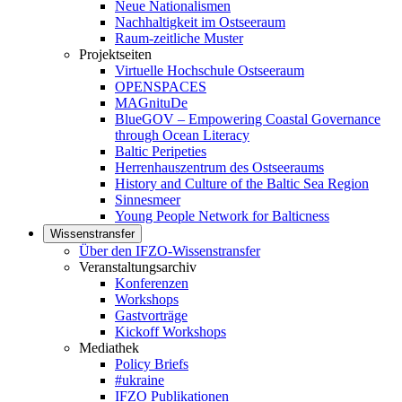
Neue Nationalismen
Nachhaltigkeit im Ostseeraum
Raum-zeitliche Muster
Projektseiten
Virtuelle Hochschule Ostseeraum
OPENSPACES
MAGnituDe
BlueGOV – Empowering Coastal Governance
through Ocean Literacy
Baltic Peripeties
Herrenhauszentrum des Ostseeraums
History and Culture of the Baltic Sea Region
Sinnesmeer
Young People Network for Balticness
Wissenstransfer
Über den IFZO-Wissenstransfer
Veranstaltungsarchiv
Konferenzen
Workshops
Gastvorträge
Kickoff Workshops
Mediathek
Policy Briefs
#ukraine
IFZO Publikationen