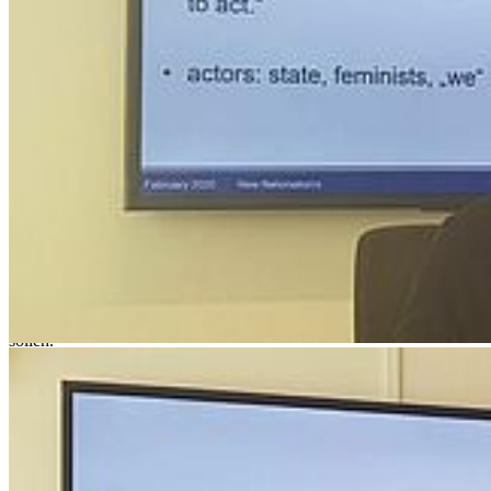
Hauptmerkmale der heutigen neuen Nationalismen und ihrer
politischen Akteure, während er die historischen und politischen
Wurzeln von drei Arten neuer Nationalismen analysierte: den
liberalen, den konservativen und den faschistischen, ihre Strategien,
ihre Rhetorik und ihre Überschneidungspunkte. Schließlich
diskutierte Dulić was wirklich neu an den „Neuen Nationalismen“
und erörterte das Konzept.
Peteris Timofejevs
(Universität Umea) ging in seiner Präsentation
auf die transnationalen Elemente in populistischen, rechtsradikalen
Jugendorganisationen im Ostseeraum ein. Er fokussierte dabei auf
die Entstehung einer transnationalen jugendlichen Elite, auf die
Methodik seiner Forschung und auf die Daten, die aus
verschiedenen sozialen Medien gewonnen wurden. Er ging ebenso
auf die Effekte dieser transnationalen Interaktion rechter
Jugendorganisationen ein, die die Verbreitung von rechtsradikalem
Gedankengut fördern, Demonstrationen und die Reputation stärken
sollen.
Charlotta Seiler Brylla
(Universität Stockholm) stellte Ihre
Forschungen zum „Meinungskorridor“ im Kontext neuer
Nationalismen und der extremen Rechten vor. In ihm wird das
"Sagbare" im schwedischen öffentlichen Diskurs verhandelt. Dieser
Neologismus - die Pufferzone, in der man noch seine Meinung
äußern kann – bietet die Grundlage für Untersuchungen von