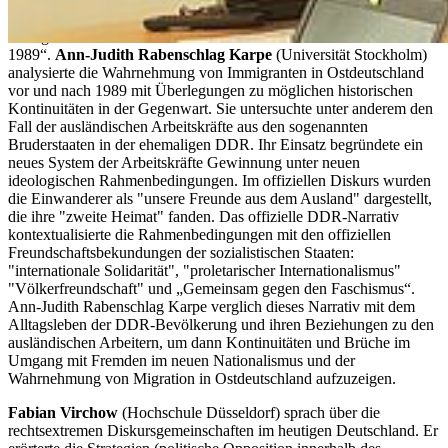
Das dritte Panel beschäftigte sich mit „Rechtsextremen und dem
Immigranten-Diskurs in Ost- und Westdeutschland vor und nach
1989“.
Ann-Judith Rabenschlag Karpe
(Universität Stockholm)
analysierte die Wahrnehmung von Immigranten in Ostdeutschland
vor und nach 1989 mit Überlegungen zu möglichen historischen
Kontinuitäten in der Gegenwart. Sie untersuchte unter anderem den
Fall der ausländischen Arbeitskräfte aus den sogenannten
Bruderstaaten in der ehemaligen DDR. Ihr Einsatz begründete ein
neues System der Arbeitskräfte Gewinnung unter neuen
ideologischen Rahmenbedingungen. Im offiziellen Diskurs wurden
die Einwanderer als "unsere Freunde aus dem Ausland" dargestellt,
die ihre "zweite Heimat" fanden. Das offizielle DDR-Narrativ
kontextualisierte die Rahmenbedingungen mit den offiziellen
Freundschaftsbekundungen der sozialistischen Staaten:
"internationale Solidarität", "proletarischer Internationalismus"
"Völkerfreundschaft" und „Gemeinsam gegen den Faschismus“.
Ann-Judith Rabenschlag Karpe verglich dieses Narrativ mit dem
Alltagsleben der DDR-Bevölkerung und ihren Beziehungen zu den
ausländischen Arbeitern, um dann Kontinuitäten und Brüche im
Umgang mit Fremden im neuen Nationalismus und der
Wahrnehmung von Migration in Ostdeutschland aufzuzeigen.
Fabian Virchow
(Hochschule Düsseldorf) sprach über die
rechtsextremen Diskursgemeinschaften im heutigen Deutschland. Er