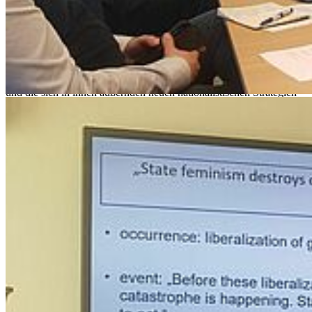
dieser Bewegungen und Parteien in den Gesellschaften des
Ostseeraums untersuchten.
Zu Beginn des Workshops stellte
Cordelia Heß
(Universität
Greifswald), Sprecherin des Clusters, den Teilnehmern das IFZO
und das Forschungsprogramm des Clusters "Neue Nationalismen"
vor. Im Zentrum der Untersuchungen stehen politische Narrative
und die sich in ihnen äußernden neuen nationalistischen Strategien
und Ideologien. Diese Analyse wird von einer Untersuchung der
Verbreitungswege wie Medien, Sprache, Gesetzgebung oder
Geschichtskonstruktion begleitet.
Anna Novikov
(Universität
Greifswald), Postdoktorandin im IFZO Cluster „Neue
Nationalismen“, stellte die Arbeitspakete vor, die sich
Geschichtskonstruktionen sowie den Themen Gender und GLBTQ
widmen.
Yvonne Bindrim
(Universität Greifswald) stellte das
sprachwissenschaftliche Arbeitspaket des Clusters vor, an das sich
eine von
Aryo Makko
(Netzwerk für die Geschichte der
Internationalen Beziehungen (IRH), Universität Stockholm)
moderierte Diskussion anschloss.
Im zweiten Panel „Jugend, Erinnerungspolitik und öffentlicher
Diskurs im Ostseeraum“ diskutierte
Tomislav Dulić
(Universität
Uppsala) die theoretischen und historischen Perspektiven neuer
Nationalismen, ausgehend von dem Begriff, der 1910 von
Roosevelt eingeführt wurde. Dann bezog er sich auf die