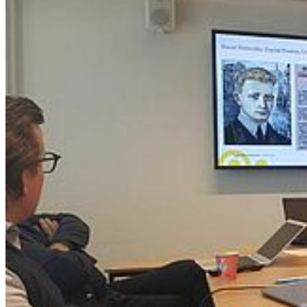
Go to slide 1
Go to slide 2
Go to slide 3
Go to slide 4
Bericht zum Stockholmer Workshop des
Clusters „Neue Nationalismen“
25.02.2020
Am 3. und 4. Februar 2020 organisierte das IFZO Cluster "Neue
Nationalismen" zusammen mit der Universität Stockholm den
internationalen und interdisziplinären Workshop "
Neue
Nationalismen
in der Ostseeregion. Meistererzählungen und
Gegenerzählungen in den
Neuen Nationalismen
" in Stockholm. Der
Workshop fokussierte auf die transnationale und vergleichende
Erforschung von politischen, kulturellen und sozialen Strategien
gegenwärtiger Nationalismusbewegungen und Populisten in der
Ostseeregion (Schweden, Deutschland, Lettland, Estland und
Russland). Dabei standen insbesondere Mechanismen im
Mittelpunkt, die wachsende Anziehungskraft und Einflussnahme