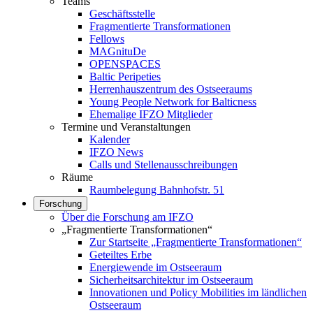
Teams
Geschäftsstelle
Fragmentierte Transformationen
Fellows
MAGnituDe
OPENSPACES
Baltic Peripeties
Herrenhauszentrum des Ostseeraums
Young People Network for Balticness
Ehemalige IFZO Mitglieder
Termine und Veranstaltungen
Kalender
IFZO News
Calls und Stellenausschreibungen
Räume
Raumbelegung Bahnhofstr. 51
Forschung
Über die Forschung am IFZO
„Fragmentierte Transformationen“
Zur Startseite „Fragmentierte Transformationen“
Geteiltes Erbe
Energiewende im Ostseeraum
Sicherheitsarchitektur im Ostseeraum
Innovationen und Policy Mobilities im ländlichen
Ostseeraum