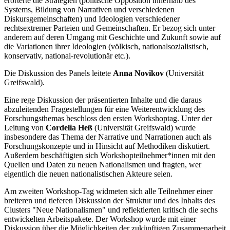
erörterte die Strategien (politische Opposition innerhalb des
Systems, Bildung von Narrativen und verschiedenen
Diskursgemeinschaften) und Ideologien verschiedener
rechtsextremer Parteien und Gemeinschaften. Er bezog sich unter
anderem auf deren Umgang mit Geschichte und Zukunft sowie auf
die Variationen ihrer Ideologien (völkisch, nationalsozialistisch,
konservativ, national-revolutionär etc.).
Die Diskussion des Panels leitete
Anna Novikov
(Universität
Greifswald).
Eine rege Diskussion der präsentierten Inhalte und die daraus
abzuleitenden Fragestellungen für eine Weiterentwicklung des
Forschungsthemas beschloss den ersten Workshoptag. Unter der
Leitung von
Cordelia Heß
(Universität Greifswald) wurde
insbesondere das Thema der Narrative und Narrationen auch als
Forschungskonzepte und in Hinsicht auf Methodiken diskutiert.
Außerdem beschäftigten sich Workshopteilnehmer*innen mit den
Quellen und Daten zu neuen Nationalismen und fragten, wer
eigentlich die neuen nationalistischen Akteure seien.
Am zweiten Workshop-Tag widmeten sich alle Teilnehmer einer
breiteren und tieferen Diskussion der Struktur und des Inhalts des
Clusters "Neue Nationalismen" und reflektierten kritisch die sechs
entwickelten Arbeitspakete. Der Workshop wurde mit einer
Diskussion über die Möglichkeiten der zukünftigen Zusammenarbeit