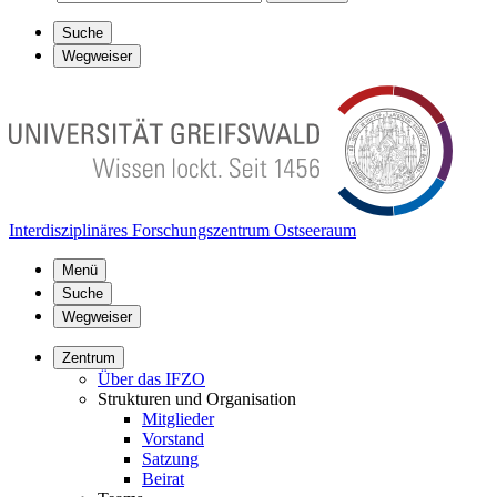
Suche
Wegweiser
Interdisziplinäres Forschungszentrum Ostseeraum
Menü
Suche
Wegweiser
Zentrum
Über das IFZO
Strukturen und Organisation
Mitglieder
Vorstand
Satzung
Beirat