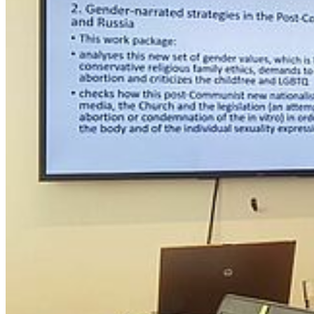
Wortbedeutungen und Werturteilen, die mit dem Wort
"Meinungskorridor" (Askitskorridor auf Schwedisch) und dem
dahinterliegenden Diskurs verbunden sind. Dieser Analyse folgend,
haben Schlagworte zu einer bestimmten Zeit eine spezifische
Relevanz und werden deshalb verwendet, um eine Politik oder ein
Ziel in der Öffentlichkeit zu propagieren. Verhandelt im
Meinungskorridor, nimmt dieser einen starken Einfluss auf einen
Diskurs.
In einer weiteren Präsentation zur Gedächtnispolitik im
rechtsextremen Europa referierten
Andrej Kotljarchuk
und
Steffen
Werther
(Universität Södertörn) über die Gedächtnisfeiern der
Nazi-Kollaborateure in Belarus, Rumänien, Flandern und Dänemark
nach 1989. In ihrem Projekt untersuchen sie die Erinnerungspolitik
der Rechtsextremen anhand von Denkmälern, Nationalfeiertagen,
den kollektiven Erinnerungen von Kriegsveteranen und spezifischen
Symboliken. Andrej Kotljarchuk konzentriert sich dabei auf die
Transformationsgesellschaften im östlichen Ostseeraum, während
Steffen Werther Dänemark, Schweden, Norwegen, Deutschland, die
Niederlande und Flandern im Westen untersucht. Neben
Denkmälern umfassen ihre Quellen Publikationen, Zeitschriften,
Newsletter und Websites.
Ann-Judith Rabenschlag Karpe
(Universität Stockholm)
moderierte die anschließende Diskussion des Panels.