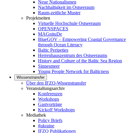
Neue Nationalismen
Nachhaltigkeit im Ostseeraum
Raum-zeitliche Muster
Projektseiten
Virtuelle Hochschule Ostseeraum
OPENSPACES
MAGnituDe
BlueGOV – Empowering Coastal Governance
through Ocean Literacy
Baltic Peripeties
Herrenhauszentrum des Ostseeraums
History and Culture of the Baltic Sea Region
Sinnesmeer
Young People Network for Balticness
Wissenstransfer
Über den IFZO-Wissenstransfer
Veranstaltungsarchiv
Konferenzen
Workshops
Gastvorträge
Kickoff Workshops
Mediathek
Policy Briefs
#ukraine
IFZO Publikationen